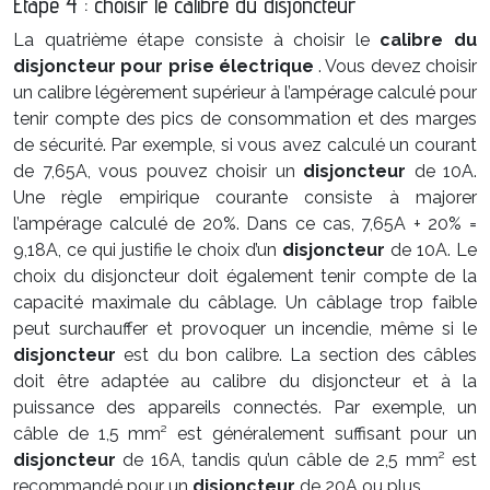
Étape 4 : choisir le calibre du disjoncteur
La quatrième étape consiste à choisir le
calibre du
disjoncteur pour prise électrique
. Vous devez choisir
un calibre légèrement supérieur à l’ampérage calculé pour
tenir compte des pics de consommation et des marges
de sécurité. Par exemple, si vous avez calculé un courant
de 7,65A, vous pouvez choisir un
disjoncteur
de 10A.
Une règle empirique courante consiste à majorer
l’ampérage calculé de 20%. Dans ce cas, 7,65A + 20% =
9,18A, ce qui justifie le choix d’un
disjoncteur
de 10A. Le
choix du disjoncteur doit également tenir compte de la
capacité maximale du câblage. Un câblage trop faible
peut surchauffer et provoquer un incendie, même si le
disjoncteur
est du bon calibre. La section des câbles
doit être adaptée au calibre du disjoncteur et à la
puissance des appareils connectés. Par exemple, un
câble de 1,5 mm² est généralement suffisant pour un
disjoncteur
de 16A, tandis qu’un câble de 2,5 mm² est
recommandé pour un
disjoncteur
de 20A ou plus.